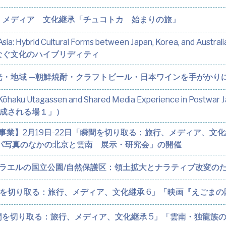
 メディア 文化継承「チュコトカ 始まりの旅」
st Asia: Hybrid Cultural Forms between Japan, Korea, 
なぐ文化のハイブリディティ
光・地域 —朝鮮焼酎・クラフトビール・日本ワインを手がかり
on: Kōhaku Utagassen and Shared Media Experience in
成される場１」）
年事業】2月19日-22日「瞬間を切り取る：旅行、メディア、文
ッパ写真のなかの北京と雲南 展示・研究会」の開催
イスラエルの国立公園/自然保護区：領土拡大とナラティブ改変の
瞬間を切り取る：旅行、メディア、文化継承 6」「映画『えごまの
瞬間を切り取る：旅行、メディア、文化継承 5」「雲南・独龍族