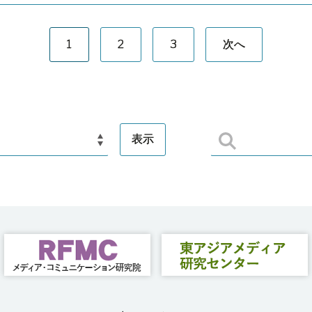
1
2
3
次へ